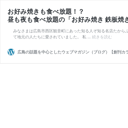
お好み焼きも食べ放題！？
昼も夜も食べ放題の「お好み焼き 鉄板焼
みなさまは広島市西区観音町にあった知る人ぞ知る名店たから
お
て地元の人たちに愛されていました。 私 …
続きを読む
好
み
広島の話題を中心としたウェブマガジン（ブログ）【創刊カ
焼
き
も
食
べ
放
題！？
昼
も
夜
も
食
べ