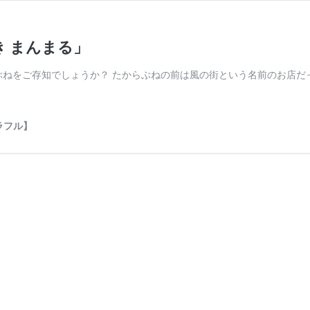
き まんまる」
ぶねをご存知でしょうか？ たからぶねの前は風の街という名前のお店だ
ラフル】