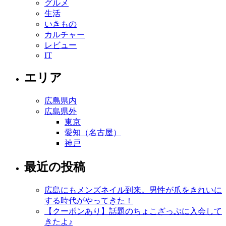
グルメ
生活
いきもの
カルチャー
レビュー
IT
エリア
広島県内
広島県外
東京
愛知（名古屋）
神戸
最近の投稿
広島にもメンズネイル到来。男性が爪をきれいに
する時代がやってきた！
【クーポンあり】話題のちょこざっぷに入会して
きたよ♪