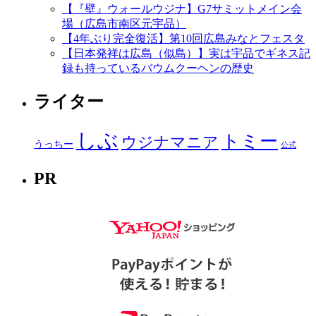
【『壁』ウォールウジナ】G7サミットメイン会
場（広島市南区元宇品）
【4年ぶり完全復活】第10回広島みなとフェスタ
【日本発祥は広島（似島）】実は宇品でギネス記
録も持っているバウムクーヘンの歴史
ライター
しぶ
トミー
ウジナマニア
うっちー
公式
PR