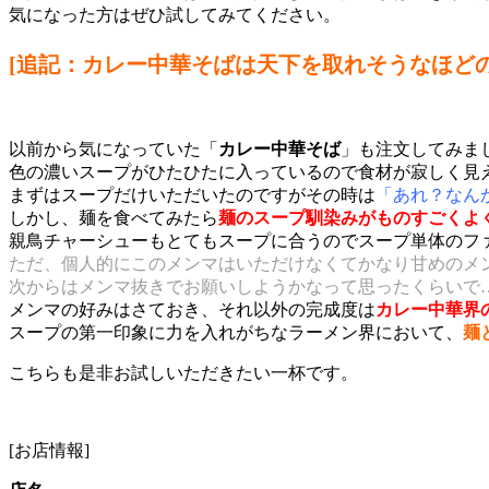
気になった方はぜひ試してみてください。
[追記：カレー中華そばは天下を取れそうなほど
以前から気になっていた「
カレー中華そば
」も注文してみま
色の濃いスープがひたひたに入っているので食材が寂しく見
まずはスープだけいただいたのですがその時は
「あれ？なん
しかし、麺を食べてみたら
麺のスープ馴染みがものすごくよ
親鳥チャーシューもとてもスープに合うのでスープ単体のフ
ただ、個人的にこのメンマはいただけなくてかなり甘めのメ
次からはメンマ抜きでお願いしようかなって思ったくらいで
メンマの好みはさておき、それ以外の完成度は
カレー中華界
スープの第一印象に力を入れがちなラーメン界において、
麺
こちらも是非お試しいただきたい一杯です。
[お店情報]