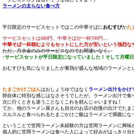
ラーメンの太らない食べ方
平日限定のサービスセットではこの中華そばに
おむすび
か
た
サービスセットは680円、中華そばが一杯700円…
中華そば一杯頼むよりもセットにした方が安いという強烈な
ただ、月水金のみのサービスなのでお間違いなく。
↑サービスセットが平日限定になっていました！そして月曜日は定
おむすびも気になりましたが養鶏が盛んな地域のラーメンと
たまごかけごはん
はおしょうゆではなく
ラーメン出汁をかけ
卵自体に特別な感じはなさそうでしたが、ラーメン出汁で食
次に行くときも迷うことなくこれを頼んじゃいますね！
てか、他のラーメン屋さんも自分のお店の自慢の出汁でたま
スルスルと食べられるたまごかけご飯はラーメンで満腹にな
ということで笠岡ラーメン未経験の方は笠岡ラーメンに興味
個人的に笠岡ラーメンは食べた人によって好みがはっきり分