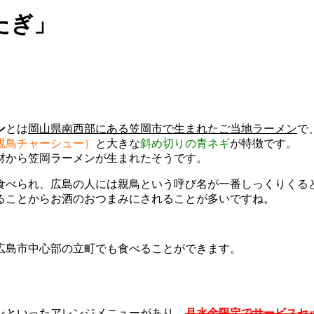
たぎ」
ン
とは
岡山県南西部にある笠岡市で生まれたご当地ラーメン
で
親鳥チャーシュー）
と大きな
斜め切りの青ネギ
が特徴です。
材から笠岡ラーメンが生まれたそうです。
食べられ、広島の人には親鳥という呼び名が一番しっくりくる
ることからお酒のおつまみにされることが多いですね。
広島市中心部の立町でも食べることができます。
ン
といったアレンジメニューがあり、
月水金限定でサービスセ