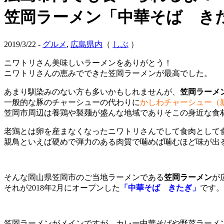
笠岡ラーメン「中華そば き
2019/3/22 -
グルメ
,
広島県内
（
しぶ
）
ニワトリさん美味しいラーメンをありがとう！
ニワトリさんの恵みでできた笠岡ラーメンが最高でした。
あまり馴染みのない方も多いかもしれませんが、
笠岡ラーメ
一般的な豚のチャーシューの代わりに
かしわチャーシュー（
笠岡市周辺は養鶏や製麺が盛んな地域でありそこの身近な食
老鶏とは卵を産まなくなったニワトリさんでして食肉として
親鳥といえば硬めで弾力のある肉質で噛めば噛むほど味が出
そんな岡山県笠岡市のご当地ラーメンである
笠岡ラーメン
が
それが2018年2月にオープンした
「中華そば きたぎ」
です。
笠岡ラーメンがメインですが、
カレー中華そば
や
野菜ラーメ