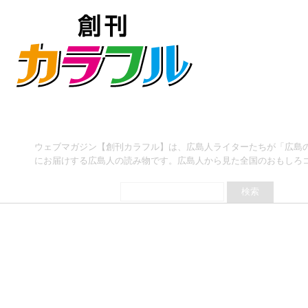
ウェブマガジン【創刊カラフル】は、広島人ライターたちが「広島
2019年フラワーフェスティバル楽しみ方まとめ
にお届けする広島人の読み物です。広島人から見た全国のおもしろ
2019/5/4 -
イベント
,
広島県内
（
トミー
）