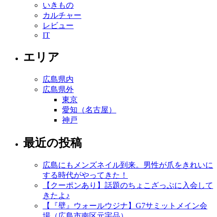
いきもの
カルチャー
レビュー
IT
エリア
広島県内
広島県外
東京
愛知（名古屋）
神戸
最近の投稿
広島にもメンズネイル到来。男性が爪をきれいに
する時代がやってきた！
【クーポンあり】話題のちょこざっぷに入会して
きたよ♪
【『壁』ウォールウジナ】G7サミットメイン会
場（広島市南区元宇品）