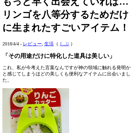
もっと早く出会えていれば…
リンゴを八等分するためだけ
に生まれたすごいアイテム！
2018/4/4 -
レビュー
,
生活
（
しぶ
）
「その用途だけに特化した道具は美しい」
これ、私が今考えた言葉なんですが神の領域に触れる発明か
と感じてしまうほどの美しくも便利なアイテムに出会いまし
た。