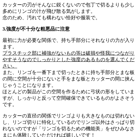
カッターの刃がそんなに鋭くないので包丁で切るよりも少し
多めにリンゴの汁が飛び散る気がします。
念のため、汚れても構わない恰好や服装で。
3.強度が不十分な粗悪品に注意
最初に力が必要な関係で、持ち手部分にそれなりの力が入り
ます。
プラスチック部に補強がないもの等は破損や怪我につながり
やすそうなのでしっかりとした強度のあるものを選んでくだ
さい。
また、リンゴを一番下まで切ったときに持ち手部分とまな板
の間に空間が十分にないと手をまな板とカッターの間に挟ん
じゃうことになります。
ほとんどの製品がこの空間を作るために弓状の形をしていま
すが、しっかりと反って空間確保できているものがよさそう
です。
カッターの直径の関係でリンゴよりも大きなものは切れない
し、リンゴ切りに特化しているのでリンゴ以外はさっぱり切
れないのですが「リンゴを切るための機能美」をぜひみなさ
まにも体験していただければ嬉しいです！