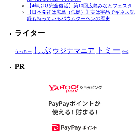
【4年ぶり完全復活】第10回広島みなとフェスタ
【日本発祥は広島（似島）】実は宇品でギネス記
録も持っているバウムクーヘンの歴史
ライター
しぶ
トミー
ウジナマニア
うっちー
公式
PR