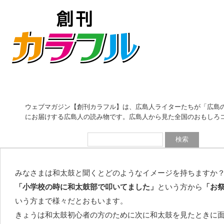
和太鼓特集 その1
ウェブマガジン【創刊カラフル】は、広島人ライターたちが「広島
知ってから見ると「なるほど！」となる2種類の和太
にお届けする広島人の読み物です。広島人から見た全国のおもしろ
2017/2/16 -
カルチャー
（
しぶ
）
みなさまは和太鼓と聞くとどのようなイメージを持ちますか
「小学校の時に和太鼓部で叩いてました」
という方から
「お
いう方まで様々だとおもいます。
きょうは和太鼓初心者の方のために次に和太鼓を見たときに面