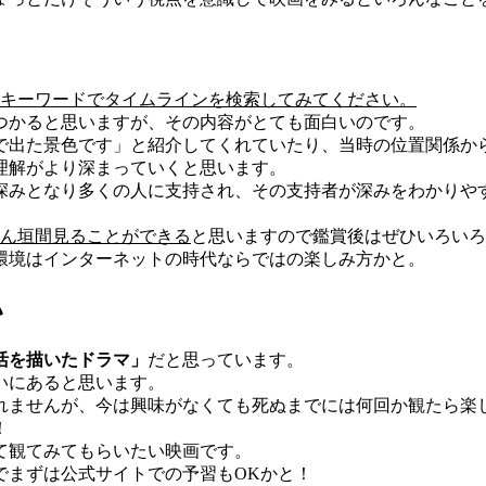
というキーワードでタイムラインを検索してみてください。
つかると思いますが、その内容がとても面白いのです。
で出た景色です」と紹介してくれていたり、当時の位置関係か
理解がより深まっていくと思います。
深みとなり多くの人に支持され、その支持者が深みをわかりや
たくさん垣間見ることができる
と思いますので鑑賞後はぜひいろいろ
環境はインターネットの時代ならではの楽しみ方かと。
い
活を描いたドラマ」
だと思っています。
いにあると思います。
れませんが、今は興味がなくても死ぬまでには何回か観たら楽
！
して観てみてもらいたい映画です。
でまずは公式サイトでの予習もOKかと！