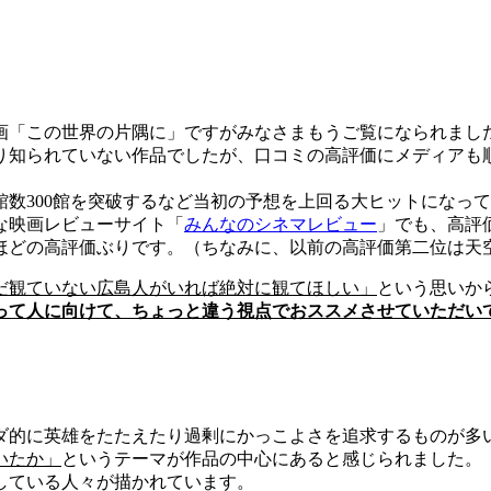
画「この世界の片隅に」ですがみなさまもうご覧になられまし
り知られていない作品でしたが、口コミの高評価にメディアも
公開館数300館を突破するなど当初の予想を上回る大ヒットになっ
な映画レビューサイト「
みんなのシネマレビュー
」でも、高評
ほどの高評価ぶりです。（ちなみに、以前の高評価第二位は天
だ観ていない広島人がいれば絶対に観てほしい」
という思いか
って人に向けて、ちょっと違う視点でおススメさせていただい
ダ的に英雄をたたえたり過剰にかっこよさを追求するものが多
いたか」
というテーマが作品の中心にあると感じられました。
している人々が描かれています。