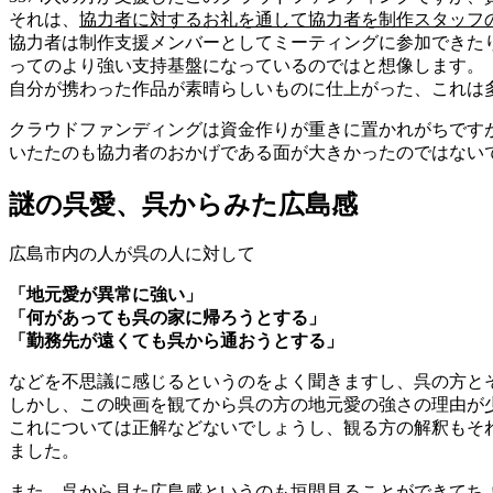
それは、
協力者に対するお礼を通して協力者を制作スタッフ
協力者は制作支援メンバーとしてミーティングに参加できた
ってのより強い支持基盤になっているのではと想像します。
自分が携わった作品が素晴らしいものに仕上がった、これは
クラウドファンディングは資金作りが重きに置かれがちです
いたたのも協力者のおかげである面が大きかったのではない
謎の呉愛、呉からみた広島感
広島市内の人が呉の人に対して
「地元愛が異常に強い」
「何があっても呉の家に帰ろうとする」
「勤務先が遠くても呉から通おうとする」
などを不思議に感じるというのをよく聞きますし、呉の方と
しかし、この映画を観てから呉の方の地元愛の強さの理由が
これについては正解などないでしょうし、観る方の解釈もそ
ました。
また、呉から見た広島感というのも垣間見ることができてち