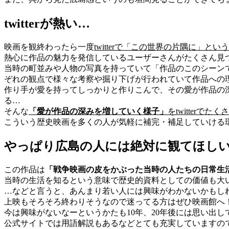
twitterが熱い…
映画を観終わったら一度
twitterで「この世界の片隅に」
熱心に作品の魅力を発信しているユーザーさんがたくさん見
当時の町並みや人物の写真を持っていて「作品のこのシーン
ぞれの観点で様々な考察や掘り下げが行われていて作品への
作り手が愛を持ってしっかりと作りこんで、その愛が作品の
る…
そんな
「愛が作品の深みを増していく様子」
をtwitterで
こういう歴史映画を多くの人が気軽に補完・補足していける
やっぱり広島の人には絶対に観てほし
この作品は
「戦争映画の皮をかぶった当時の人たちの日常生
当時の生活を知るという意味で歴史的資料としての価値も大
…などと言うと、あんまり若い人には興味がわかないかもし
上映もそろそろ終わりそうなので迷ってる方はぜひ映画館へ
今は興味がないなーというかたも10年、20年後には思い出
公式サイトでは用語解説もあるなどとても充実していますの