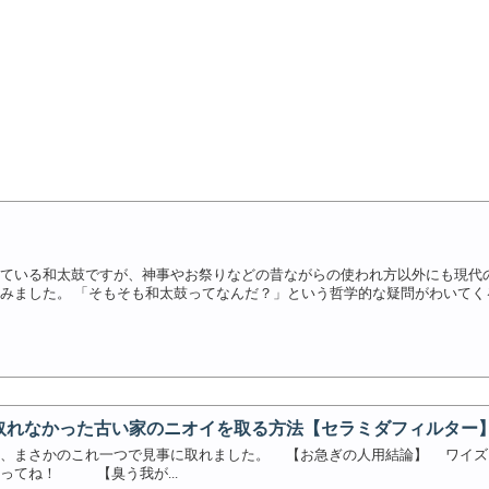
ている和太鼓ですが、神事やお祭りなどの昔ながらの使われ方以外にも現代
みました。 「そもそも和太鼓ってなんだ？」という哲学的な疑問がわいてくる方
取れなかった古い家のニオイを取る方法【セラミダフィルター
イ、まさかのこれ一つで見事に取れました。 【お急ぎの人用結論】 ワイズ
ってね！ 【臭う我が...