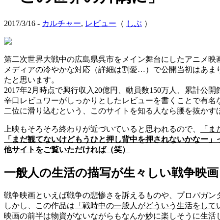
2017/3/16 -
カルチャー
,
レビュー
（
しぶ
）
第二次世界大戦中の広島県呉市をメイン舞台にしたアニメ映
メディアの冷やかな対応（詳細は割愛…）で公開当初はあま
たと思います。
2017年2月時点で興行収入20億円、動員数150万人、累計
辛口レビュワーがしっかりとしたレビューを書くことで有名
二位に滑り込むという、このサイトを知る人なら腰を抜かす
上映もそろそろ終わりが近づいていると思われるので、
「ま
「まだ観てないけどもうひと押し背中を押されないかなー」
他サイトをご覧いただければ（笑）
一般人の生活の描写が生々しい戦争映画
戦争映画といえば戦争の悲惨さを訴えるものや、プロパガン
しかし、この作品は
「戦時中の一般人がどういう生活をして
映画の前半は物資がないながらもなんか妙に楽しそうに生活