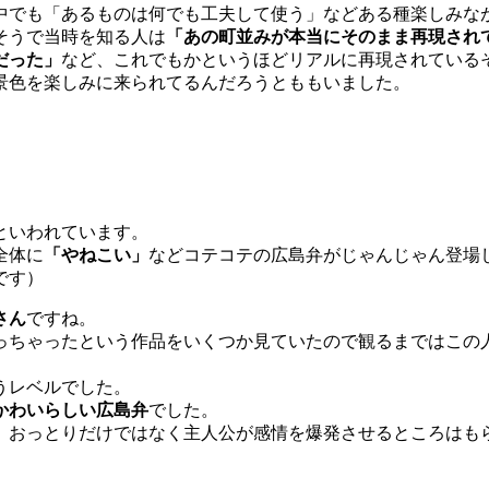
中でも「あるものは何でも工夫して使う」などある種楽しみな
そうで当時を知る人は
「あの町並みが本当にそのまま再現され
だった」
など、これでもかというほどリアルに再現されている
景色を楽しみに来られてるんだろうとももいました。
といわれています。
全体に
「やねこい」
などコテコテの広島弁がじゃんじゃん登場
です）
さん
ですね。
っちゃったという作品をいくつか見ていたので観るまではこの
うレベルでした。
かわいらしい広島弁
でした。
、おっとりだけではなく主人公が感情を爆発させるところはも