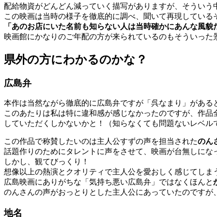
配給物資がどんどん減っていく描写がありますが、そういう
この映画は当時の様子を徹底的に調べ、聞いて再現している
「あのお店にいた名前も知らない人は当時確かにあんな風貌
映画館にかなりのご年配の方が来られているのもそういった
県外の方にわかるのかな？
広島弁
本作は当然ながら徹底的に広島弁ですが「呉なまり」がある
このあたりは私は特に違和感が感じなかったのですが、作品
していただくしかないかと！（知らなくても問題ないレベル
この作品で称賛したいのは主人公すずの声を担当された
のん
話題作りのためにタレントに声をさせて、映画が台無しにな
しかし、観てびっくり！
想像以上の熱演とクオリティで主人公を愛おしく感じてしま
広島映画にありがちな「気持ち悪い広島弁」ではなくほんと
のんさんの声がおっとりとした主人公にあっていたのですが
地名