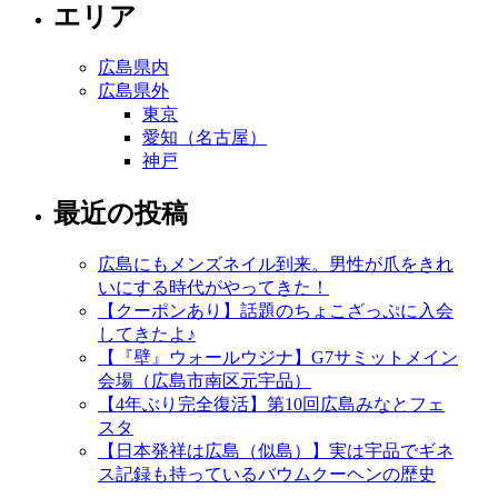
エリア
広島県内
広島県外
東京
愛知（名古屋）
神戸
最近の投稿
広島にもメンズネイル到来。男性が爪をきれ
いにする時代がやってきた！
【クーポンあり】話題のちょこざっぷに入会
してきたよ♪
【『壁』ウォールウジナ】G7サミットメイン
会場（広島市南区元宇品）
【4年ぶり完全復活】第10回広島みなとフェ
スタ
【日本発祥は広島（似島）】実は宇品でギネ
ス記録も持っているバウムクーヘンの歴史