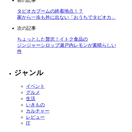
前の記事
タピオカブームの終着地点！？
家から一歩も外に出ない「おうちでタピオカ」
次の記事
ちょっとした贅沢！イトク食品の
ジンジャーシロップ瀬戸内レモンが素晴らしい
件
ジャンル
イベント
グルメ
生活
いきもの
カルチャー
レビュー
IT