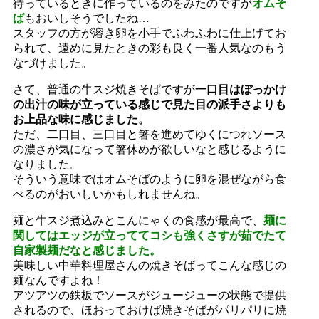
待っているときに作っているのをみたのですが
オムそ
ば
もおいしそうでしたね…
スタッフの方が溶き卵を小手でふわふわに仕上げてお
られて、遠めに見たときの彩も良く一番人気なのもう
なづけました。
さて、普通の牛スジ焼きそばですが
一口目はぼっかけ
の出汁の味が立っている感じで見た目の派手さよりも
お上品な味に感じました。
ただ、二口目、三口目と箸を進めてゆくにつれソース
の濃さが気になって箸休めが欲しいなと感じるように
なりました。
そういう意味ではオムそばのように卵を混ぜながら食
べるのがおいしいかもしれませんね。
麺と牛スジ煮込みとこんにゃくの食感が最高で、
麺に
関してはエッジが立っててコシも強くさすが茹でたて
自家製麺だなと感じました。
美味しい中華料理屋さんの焼きそばってこんな感じの
麺なんですよね！
アツアツの鉄板でソースがジュージューの状態で提供
されるので、ほおっておけば焼きそばがパリパリに焼