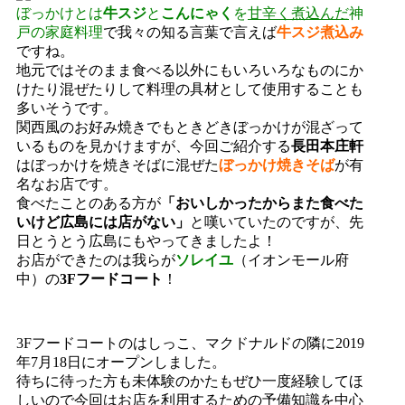
ぼっかけとは
牛スジ
と
こんにゃく
を
甘辛く煮込んだ
神
戸の家庭料理
で我々の知る言葉で言えば
牛スジ煮込み
ですね。
地元ではそのまま食べる以外にもいろいろなものにか
けたり混ぜたりして料理の具材として使用することも
多いそうです。
関西風のお好み焼きでもときどきぼっかけが混ざって
いるものを見かけますが、今回ご紹介する
長田本庄軒
はぼっかけを焼きそばに混ぜた
ぼっかけ焼きそば
が有
名なお店です。
食べたことのある方が
「おいしかったからまた食べた
いけど広島には店がない」
と嘆いていたのですが、先
日とうとう広島にもやってきましたよ！
お店ができたのは我らが
ソレイユ
（イオンモール府
中）の
3Fフードコート
！
3Fフードコートのはしっこ、マクドナルドの隣に2019
年7月18日にオープンしました。
待ちに待った方も未体験のかたもぜひ一度経験してほ
しいので今回はお店を利用するための予備知識を中心