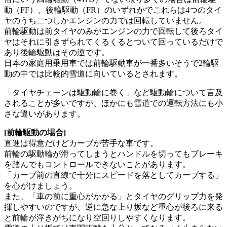
動（FF）、後輪駆動（FR）のいずれかでこれらは4つのタイ
ヤのうち二つしかエンジンの力では回転していません。
前輪駆動は前タイヤのみがエンジンの力で回転して後ろタイ
ヤはそれに引きずられてくるくるとついて回っているだけで
あり後輪駆動はその逆です。
日本の家庭用乗用車では前輪駆動車が一番多いそうで2輪駆
動の中では比較的雪道に向いているとされます。
「タイヤチェーンは駆動輪に巻く」など駆動輪について言及
されることが多いですが、ほかにも雪道での運転方法にも小
さな違いがあります。
[前輪駆動の場合]
直進は得意だけどカーブが苦手な車です。
前輪の駆動輪が滑ってしまうとハンドルを切ってもブレーキ
を踏んでもコントロールできないことがあります。
「カーブ前の直線で十分にスピードを落としてカーブする」
を心がけましょう。
また、「車の前に重心がかかる」とタイヤのグリップ力を発
揮しやすいのですが、逆に急な上り坂など重心が後ろに来る
と前輪が浮きがちになり空回りしやすくなります。