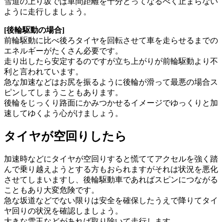
雪道の上り坂では車間距離を十分とってなるべく止まらない
ように走行しましょう。
[後輪駆動の場合]
前輪駆動に比べ後ろタイヤを回転させて車を走らせるまでの
エネルギーがたくさん必要です。
走り出したら安定するのですが立ち上がりが前輪駆動より不
利と言われています。
急な加速などはお尻を振るように後輪が滑って最悪の場合ス
ピンしてしまうこともあります。
後輪をじっくり路面にかみつかせるイメージでゆっくりと加
速してゆくよう心がけましょう。
タイヤが空回りしたら
加速時などにタイヤが空回りすると慌ててアクセルを強く踏
んで乗り越えようとする方もおられますがそれは状況を悪化
させてしまいますし、後輪駆動車であればスピンにつながる
こともあり大変危険です。
急な坂道などでない限りは安全を確保したうえで降りてタイ
ヤ回りの状況を確認しましょう。
大きな雪玉などがあれば取り除いて走行します。