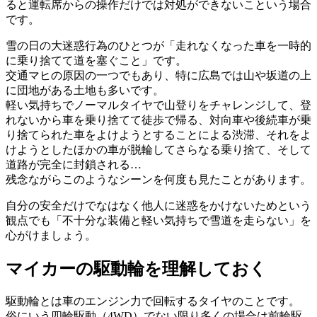
ると運転席からの操作だけでは対処ができないこという場合
です。
雪の日の大迷惑行為のひとつが「走れなくなった車を一時的
に乗り捨てて道を塞ぐこと」です。
交通マヒの原因の一つでもあり、特に広島では山や坂道の上
に団地がある土地も多いです。
軽い気持ちでノーマルタイヤで山登りをチャレンジして、登
れないから車を乗り捨てて徒歩で帰る、対向車や後続車が乗
り捨てられた車をよけようとすることによる渋滞、それをよ
けようとしたほかの車が脱輪してさらなる乗り捨て、そして
道路が完全に封鎖される…
残念ながらこのようなシーンを何度も見たことがあります。
自分の安全だけでなはなく他人に迷惑をかけないためという
観点でも「不十分な装備と軽い気持ちで雪道を走らない」を
心がけましょう。
マイカーの駆動輪を理解しておく
駆動輪とは車のエンジン力で回転するタイヤのことです。
俗にいう四輪駆動（4WD）でない限り多くの場合は前輪駆