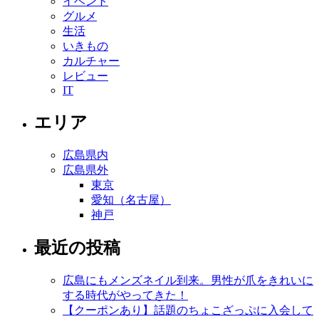
イベント
グルメ
生活
いきもの
カルチャー
レビュー
IT
エリア
広島県内
広島県外
東京
愛知（名古屋）
神戸
最近の投稿
広島にもメンズネイル到来。男性が爪をきれいに
する時代がやってきた！
【クーポンあり】話題のちょこざっぷに入会して