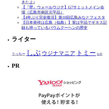
きたよ♪
【『壁』ウォールウジナ】G7サミットメイン会
場（広島市南区元宇品）
【4年ぶり完全復活】第10回広島みなとフェスタ
【日本発祥は広島（似島）】実は宇品でギネス記
録も持っているバウムクーヘンの歴史
ライター
しぶ
トミー
ウジナマニア
うっちー
公式
PR